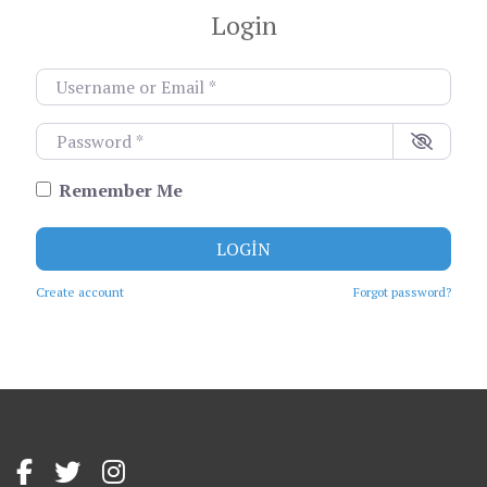
Login
Username or Email
*
Password
*
Remember Me
LOGIN
Create account
Forgot password?