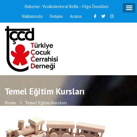
Skip
Haberler:
Vezikoüreteral Reflü – Olgu Örnekleri
to
Hakkımızda
İletişim
Arama
content
Temel Eğitim Kursları
Home
Temel Eğitim Kursları