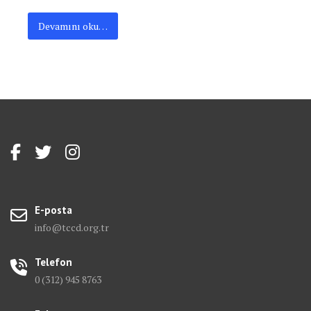
Devamını oku…
E-posta
info@tccd.org.tr
Telefon
0 (312) 945 8763