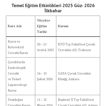
Temel Eğitim Etkinlikleri 2025 Güz- 2026
İlkbahar
Yüzyüze
Kurs Adı
Eğitim
Kurum
Tarihi
Karın ve
20 – 21
KTÜ Tıp Fakültesi Çocuk
Kolorektal
Aralık 2025
Cerrahisi AD, Trabzon
Cerrahi Kursu
Çocuklarda
Endoskopik
Cerrahi
14 – 15
GATA Çocuk Cerrahisi
ve Temel
Şubat 2026
Kliniği, Ankara
Laparoskopi
Kursu
Yenidoğan
11 – 12
Başkent Ü Tıp Fakültesi
Cerrahisi Kursu
Nisan 2026
Çocuk Cerrahisi AD, Adana