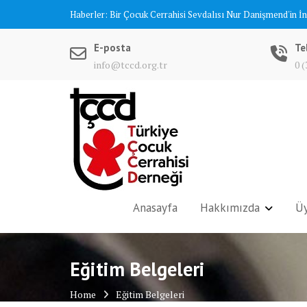
Skip
Haberler:
Bir Çocuk Cerrahisi Sevdalısı Nur Danişmend'in İ
to
content
E-posta
Te
info@tccd.org.tr
0 (
Anasayfa
Hakkımızda
Üy
Eğitim Belgeleri
Home
Eğitim Belgeleri