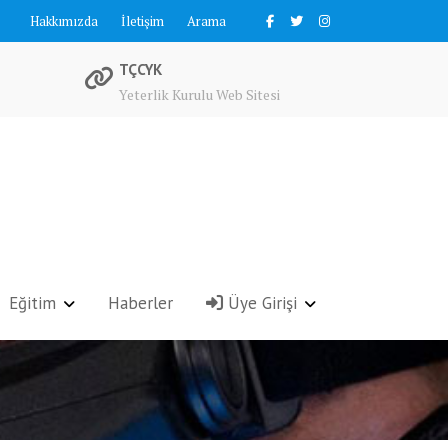
Hakkımızda
İletişim
Arama
TÇCYK
Yeterlik Kurulu Web Sitesi
Eğitim
Haberler
Üye Girişi