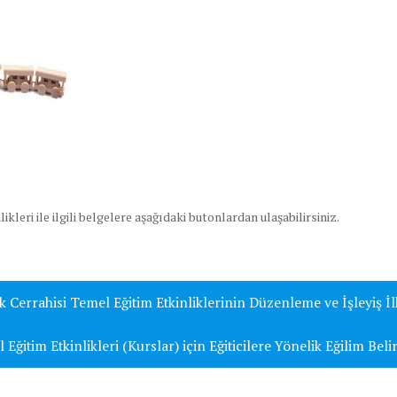
kleri ile ilgili belgelere aşağıdaki butonlardan ulaşabilirsiniz.
 Cerrahisi Temel Eğitim Etkinliklerinin Düzenleme ve İşleyiş İl
ğitim Etkinlikleri (Kurslar) için Eğiticilere Yönelik Eğilim Bel