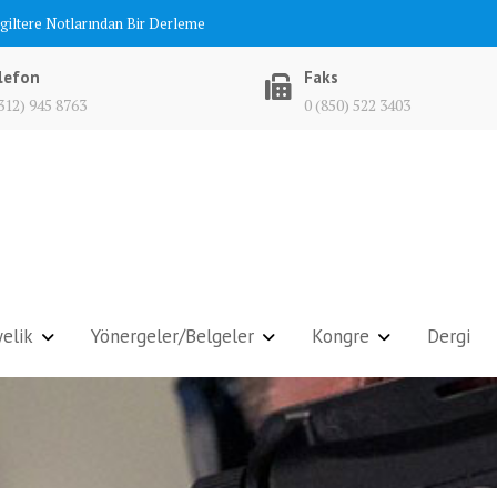
ngiltere Notlarından Bir Derleme
lefon
Faks
312) 945 8763
0 (850) 522 3403
elik
Yönergeler/Belgeler
Kongre
Dergi