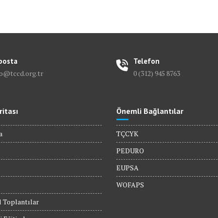
posta
Telefon
fo@tccd.org.tr
0 (312) 945 8763
ritası
Önemli Bağlantılar
a
TÇCYK
PEDURO
EUPSA
WOFAPS
 Toplantılar