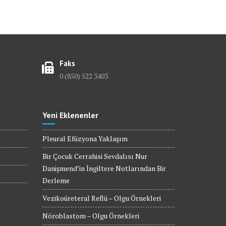
Faks
0 (850) 522 3403
Yeni Eklenenler
Pleural Efüzyona Yaklaşım
Bir Çocuk Cerrahisi Sevdalısı Nur
Danişmend’in İngiltere Notlarından Bir
Derleme
Vezikoüreteral Reflü – Olgu Örnekleri
Nöroblastom – Olgu Örnekleri