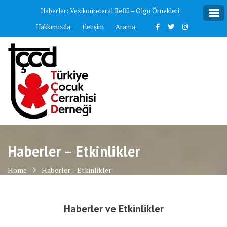
Skip
Haberler:
Vezikoüreteral Reflü – Olgu Örnekleri
to
Hakkımızda
İletişim
Arama
content
Haberler – Etkinlikler
Home
Haberler – Etkinlikler
Haberler ve Etkinlikler