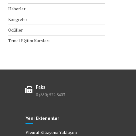
Haberler
Kongreler
Ödüller
Temel Eğitim Kursları
Faks
0 (850) 522 3403
Yeni Eklenenler
Pleural Efüzyona Yaklaşım