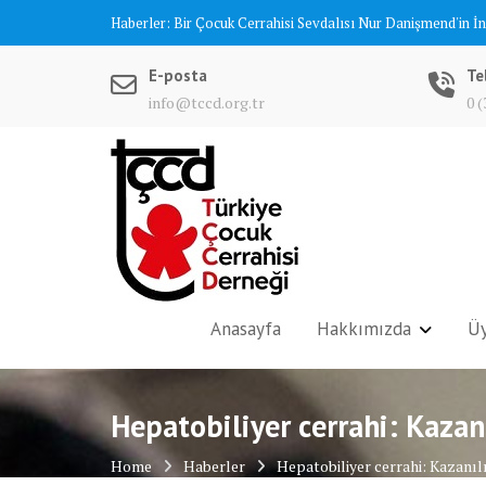
Skip
Haberler:
Bir Çocuk Cerrahisi Sevdalısı Nur Danişmend'in İ
to
content
E-posta
Te
info@tccd.org.tr
0 (
Anasayfa
Hakkımızda
Üy
Hepatobiliyer cerrahi: Kazan
Home
Haberler
Hepatobiliyer cerrahi: Kazanıl