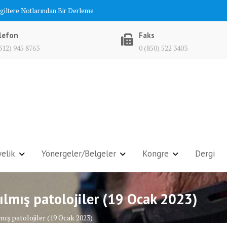
ngiltere Notlarından Bir Derleme
lefon
Faks
312) 945 8763
0 (850) 522 3403
elik
Yönergeler/Belgeler
Kongre
Dergi
ılmış patolojiler (19 Ocak 2023)
mış patolojiler (19 Ocak 2023)