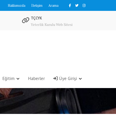
Hakkımızda
İletişim
Arama
TÇCYK
Yeterlik Kurulu Web Sitesi
Eğitim
Haberler
Üye Girişi