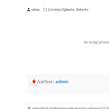
,
admin
Çevrimiçi Eğitimler
Haberler
Bu içeriği görme
Author:
admin
Yazı
Anorektal malformasyonlu hastaya yaklaşım (5 O