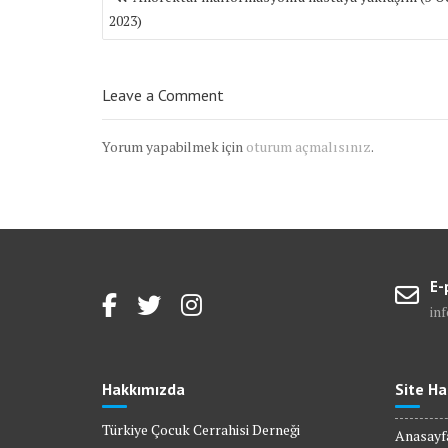
gezinmesi
2023)
Leave a Comment
Yorum yapabilmek için
oturum açmalısınız
.
E-
in
Hakkımızda
Site Ha
Türkiye Çocuk Cerrahisi Derneği
Anasayf