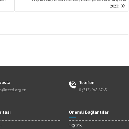
2023)
posta
Telefon
fo@tccd.org.tr
0 (312) 945 8763
ritası
Önemli Bağlantılar
a
TÇCYK