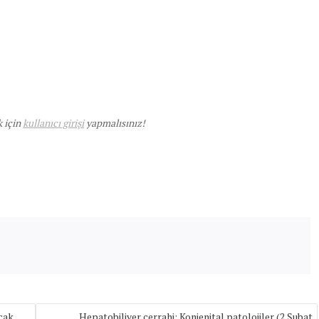
k için
kullanıcı girişi
yapmalısınız!
cak
Hepatobiliyer cerrahi: Konjenital patolojiler (2 Şubat