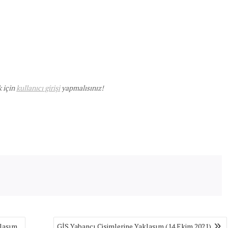
k için
kullanıcı girişi
yapmalısınız!
klaşım
GİS Yabancı Cisimlerine Yaklaşım (14 Ekim 2021)