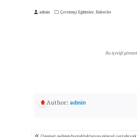
,
admin
Çevrimiçi Eğitimler
Haberler
Bu içeriği görme
Author:
admin
Yazı
Cinsiyet gelişim bozukluklarına güncel cerrahi ya