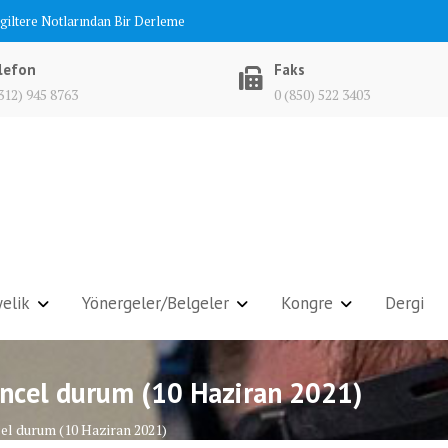
ngiltere Notlarından Bir Derleme
lefon
Faks
312) 945 8763
0 (850) 522 3403
elik
Yönergeler/Belgeler
Kongre
Dergi
üncel durum (10 Haziran 2021)
el durum (10 Haziran 2021)