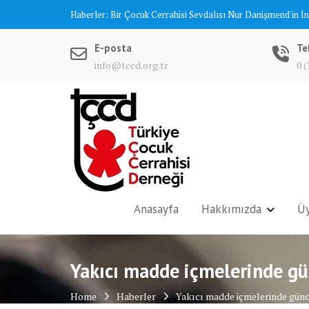
Skip
Haberler:
Bir Çocuk Cerrahisi Sevdalısı Nur Danişmend'in İ
to
content
E-posta
Te
info@tccd.org.tr
0 (
Anasayfa
Hakkımızda
Üy
Yakıcı madde içmelerinde g
Home
Haberler
Yakıcı madde içmelerinde günc