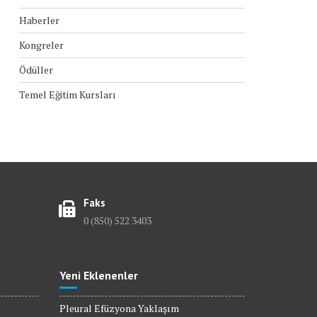
Haberler
Kongreler
Ödüller
Temel Eğitim Kursları
Faks
0 (850) 522 3403
Yeni Eklenenler
Pleural Efüzyona Yaklaşım