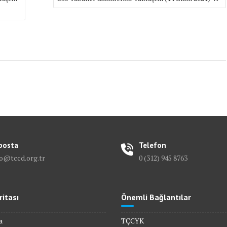
posta
Telefon
fo@tccd.org.tr
0 (312) 945 8763
ritası
Önemli Bağlantılar
a
TÇCYK