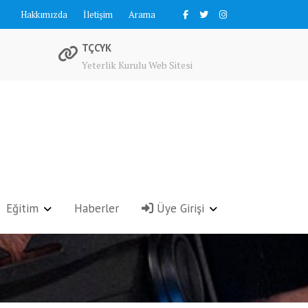
Hakkımızda
İletişim
Arama
TÇCYK
Yeterlik Kurulu Web Sitesi
Eğitim
Haberler
Üye Girişi