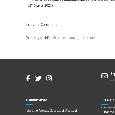
gezinmesi
(27 Mayıs 2021)
Leave a Comment
Yorum yapabilmek için
oturum açmalısınız
.
E-
in
Hakkımızda
Site Ha
Türkiye Çocuk Cerrahisi Derneği
Anasayf