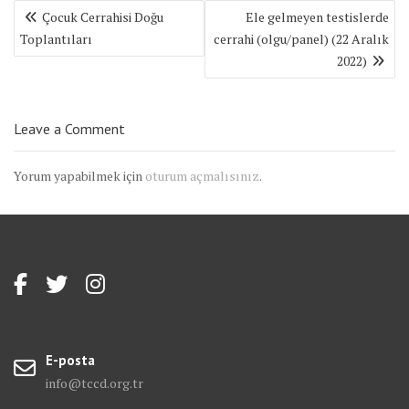
Yazı
Çocuk Cerrahisi Doğu
Ele gelmeyen testislerde
gezinmesi
Toplantıları
cerrahi (olgu/panel) (22 Aralık
2022)
Leave a Comment
Yorum yapabilmek için
oturum açmalısınız
.
E-posta
info@tccd.org.tr