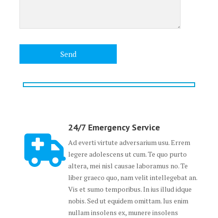
24/7 Emergency Service
Ad everti virtute adversarium usu. Errem
legere adolescens ut cum. Te quo purto
altera, mei nisl causae laboramus no. Te
liber graeco quo, nam velit intellegebat an.
Vis et sumo temporibus. In ius illud idque
nobis. Sed ut equidem omittam. Ius enim
nullam insolens ex, munere insolens