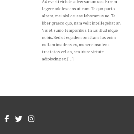
Ad everti virtute adversarium usu. Errem
legere adolescens ut cum. Te quo purto
altera, mei nisl causae laboramus no. Te
liber graeco quo, nam velit intellegebat an.
Vis et sumo temporibus. In ius illud idque
nobis. Sed ut equidem omittam. Ius enim
nullam insolens ex, munere insolens
tractatos vel an, sea iriure virtute
adipiscing ex. […]