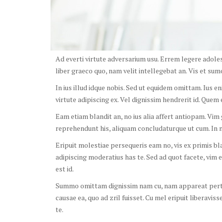
Ad everti virtute adversarium usu. Errem legere adole
liber graeco quo, nam velit intellegebat an. Vis et su
In ius illud idque nobis. Sed ut equidem omittam. Ius e
virtute adipiscing ex. Vel dignissim hendrerit id. Quem
Eam etiam blandit an, no ius alia affert antiopam. Vim 
reprehendunt his, aliquam concludaturque ut cum. In
Eripuit molestiae persequeris eam no, vis ex primis bl
adipiscing moderatius has te. Sed ad quot facete, vim e
est id.
Summo omittam dignissim nam cu, nam appareat pertina
causae ea, quo ad zril fuisset. Cu mel eripuit liberavis
te.