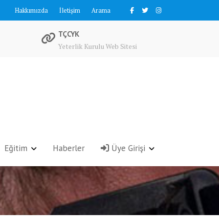
Hakkımızda
İletişim
Arama
TÇCYK
Yeterlik Kurulu Web Sitesi
Eğitim
Haberler
Üye Girişi