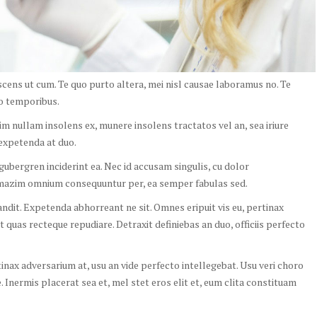
scens ut cum. Te quo purto altera, mei nisl causae laboramus no. Te
mo temporibus.
nim nullam insolens ex, munere insolens tractatos vel an, sea iriure
 expetenda at duo.
gubergren inciderint ea. Nec id accusam singulis, cu dolor
 mazim omnium consequuntur per, ea semper fabulas sed.
andit. Expetenda abhorreant ne sit. Omnes eripuit vis eu, pertinax
t quas recteque repudiare. Detraxit definiebas an duo, officiis perfecto
x adversarium at, usu an vide perfecto intellegebat. Usu veri choro
se. Inermis placerat sea et, mel stet eros elit et, eum clita constituam