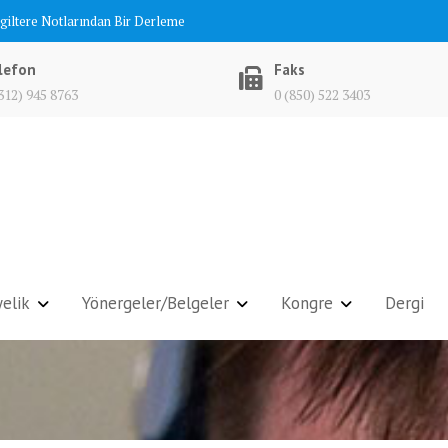
ngiltere Notlarından Bir Derleme
lefon
Faks
312) 945 8763
0 (850) 522 3403
elik
Yönergeler/Belgeler
Kongre
Dergi