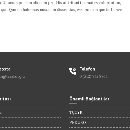
dem. Ut unum possim aliquam pro. His at tritani tacimates voluptatum,
i quo. Quo no habemus nusquam dissentias, wisi possim quo in. In nec
posta
Telefon
fo@tccd.org.tr
0 (312) 945 8763
ritası
Önemli Bağlantılar
a
TÇCYK
PEDURO