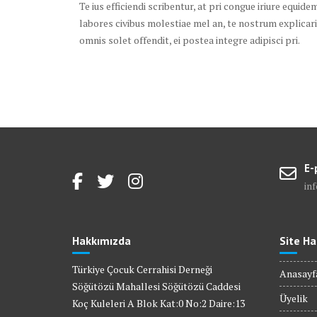
Te ius efficiendi scribentur, at pri congue iriure equi
labores civibus molestiae mel an, te nostrum explicar
omnis solet offendit, ei postea integre adipisci pri.
E-
in
Hakkımızda
Site Ha
Türkiye Çocuk Cerrahisi Derneği
Anasayf
Söğütözü Mahallesi Söğütözü Caddesi
Üyelik
Koç Kuleleri A Blok Kat:0 No:2 Daire:13