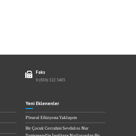
Faks
0 (850) 522 3403
Yeni Eklenenler
Pleural Efüzyona Yaklaşım
Bir Çocuk Cerrahisi Sevdalısı Nur
Danişmend’in İngiltere Notlarından Bir