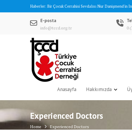
Skip
Haberler:
Bir Çocuk Cerrahisi Sevdalısı Nur Danişmend'in İ
to
content
E-posta
Te
info@tccd.org.tr
0 (
Anasayfa
Hakkımızda
Üy
Experienced Doctors
Home
Experienced Doctors