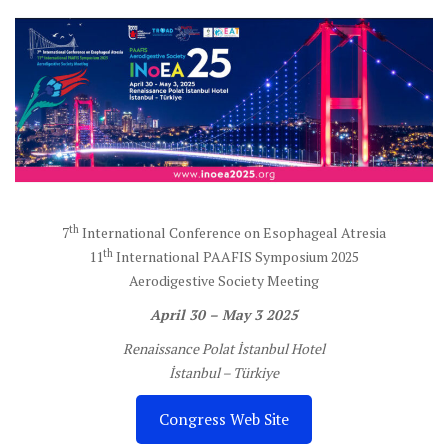
th
7
International Conference on Esophageal Atresia
th
11
International PAAFIS Symposium 2025
Aerodigestive Society Meeting
April 30 – May 3 2025
Renaissance Polat İstanbul Hotel
İstanbul – Türkiye
Congress Web Site