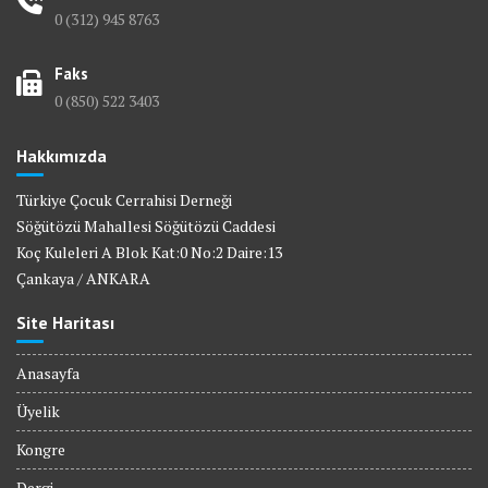
0 (312) 945 8763
Faks
0 (850) 522 3403
Hakkımızda
Türkiye Çocuk Cerrahisi Derneği
Söğütözü Mahallesi Söğütözü Caddesi
Koç Kuleleri A Blok Kat:0 No:2 Daire:13
Çankaya / ANKARA
Site Haritası
Anasayfa
Üyelik
Kongre
Dergi