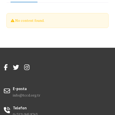
No content found.
E-posta
info@tccd.org.tr
Telefon
0 (312) 945 8763