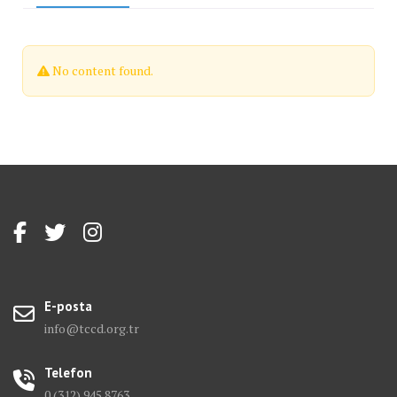
No content found.
E-posta
info@tccd.org.tr
Telefon
0 (312) 945 8763